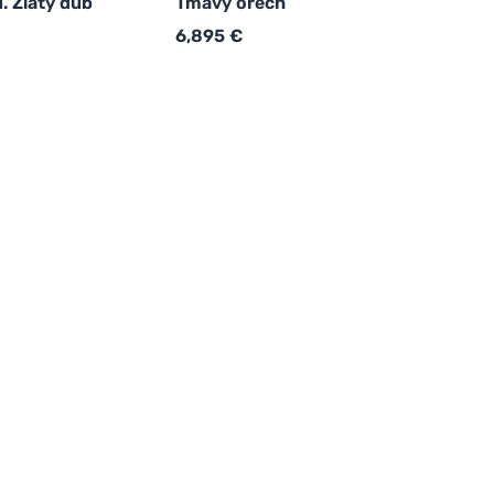
. Zlatý dub
Tmavý orech
6,895
€