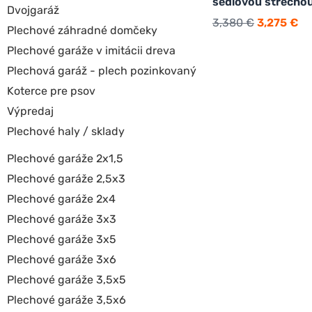
sedlovou strechou
Dvojgaráž
3,380
€
3,275
€
Plechové záhradné domčeky
Plechové garáže v imitácii dreva
Plechová garáž - plech pozinkovaný
Koterce pre psov
Výpredaj
Plechové haly / sklady
Plechové garáže 2x1,5
Plechové garáže 2,5x3
Plechové garáže 2x4
Plechové garáže 3x3
Plechové garáže 3x5
Plechové garáže 3x6
Plechové garáže 3,5x5
Plechové garáže 3,5x6