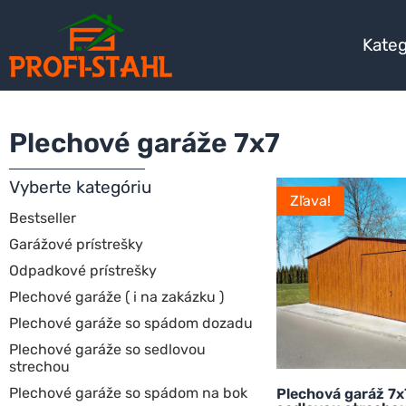
Kateg
Plechové garáže 7x7
Vyberte kategóriu
Zľava!
Bestseller
Garážové prístrešky
Odpadkové prístrešky
Plechové garáže ( i na zakázku )
Plechové garáže so spádom dozadu
Plechové garáže so sedlovou
strechou
Plechové garáže so spádom na bok
Plechová garáž 7