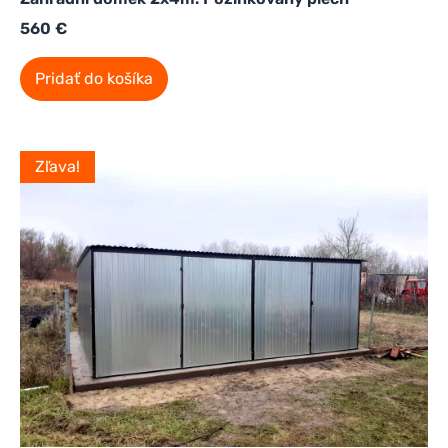
560
€
Pridať do košíka
Zľava!