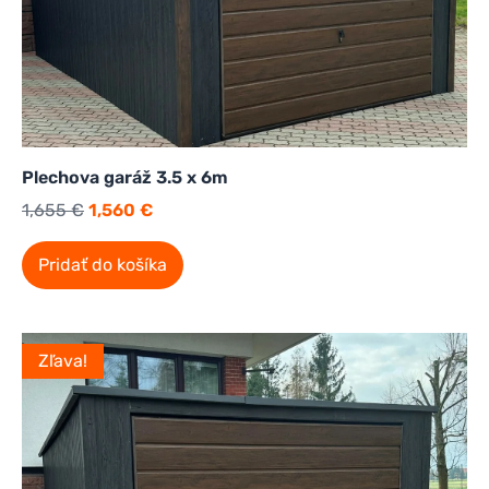
Plechova garáž 3.5 x 6m
1,655
€
1,560
€
Pridať do košíka
Zľava!