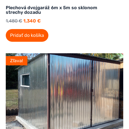
Plechová dvojgaráž 6m x 5m so sklonom
strechy dozadu
1,480
€
1,340
€
Pridať do košíka
Zľava!