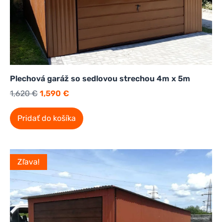
Plechová garáž so sedlovou strechou 4m x 5m
1,620
€
1,590
€
Pridať do košíka
Zľava!