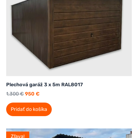
Plechová garáž 3 x 5m RAL8017
1,300
€
950
€
Pridať do košíka
Zľava!