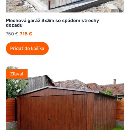
Plechová garáž 3x3m so spádom strechy
dozadu
750
€
715
€
Pridať do košíka
Zľava!