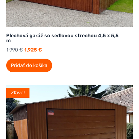
Plechová garáž so sedlovou strechou 4,5 x 5,5
m
1,990
€
1,925
€
Pridať do košíka
Zľava!