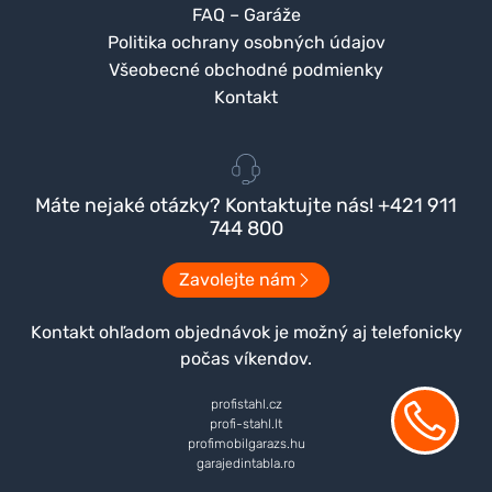
FAQ – Garáže
Politika ochrany osobných údajov
Všeobecné obchodné podmienky
Kontakt
Máte nejaké otázky? Kontaktujte nás! +421 911
744 800
Zavolejte nám
Kontakt ohľadom objednávok je možný aj telefonicky
počas víkendov.
profistahl.cz
profi-stahl.lt
profimobilgarazs.hu
garajedintabla.ro