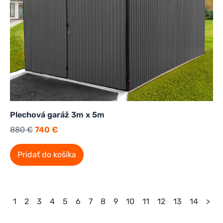
Plechová garáž 3m x 5m
880
€
740
€
Pridať do košíka
1
2
3
4
5
6
7
8
9
10
11
12
13
14
>