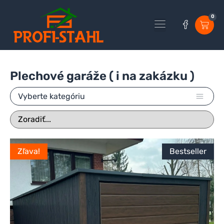
0
Všetky produkty
Urobte si svoju garáž
Plechové garáže ( i na zakázku )
Vyberte kategóriu
Zľava!
Bestseller