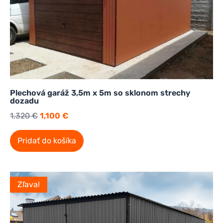
Plechová garáž 3,5m x 5m so sklonom strechy
dozadu
1,320
€
1,100
€
Pridať do košíka
Zľava!