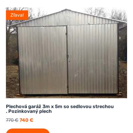
Zľava!
Plechová garáž 3m x 5m so sedlovou strechou
. Pozinkovaný plech
770
€
740
€