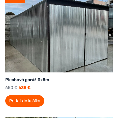
Plechová garáž 3x5m
650
€
635
€
Pridať do košíka