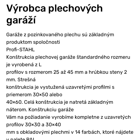
Výrobca plechových
garáží
Garáže z pozinkovaného plechu sú základným
produktom spoločnosti
Profi-STAHL
Konštrukcia plechovej garáže štandardného rozmeru
je vyrobená z L
profilov s rozmerom 25 až 45 mm a hrúbkou steny 2
mm. Strešná
konštrukcia je vystužená uzavretými profilmi s
priemerom 30×50 alebo
40×60. Celá konštrukcia je natretá základným
náterom. Konštrukciu garáže
Vám na požiadanie vyrobíme kompletne z uzavretých
profilov 30×30 a 30×40
mm s obkladovými plechmi v 14 farbách, ktoré nájdete
v palete RAL.