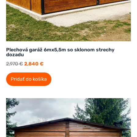
Plechová garáž 6mx5,5m so sklonom strechy
dozadu
2,970
€
2,840
€
Pridať do košíka