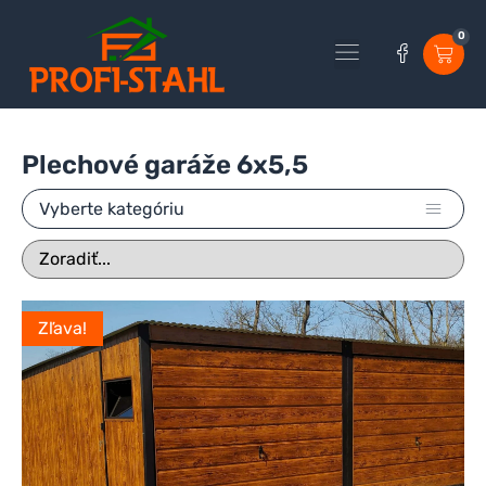
0
Všetky produkty
Urobte si svoju garáž
Plechové garáže 6x5,5
Vyberte kategóriu
Zľava!