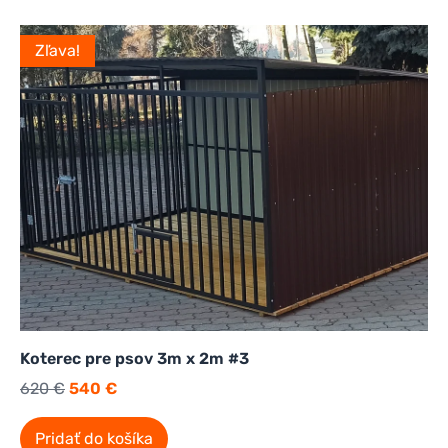
Zľava!
Koterec pre psov 3m x 2m #3
620
€
540
€
Pridať do košíka