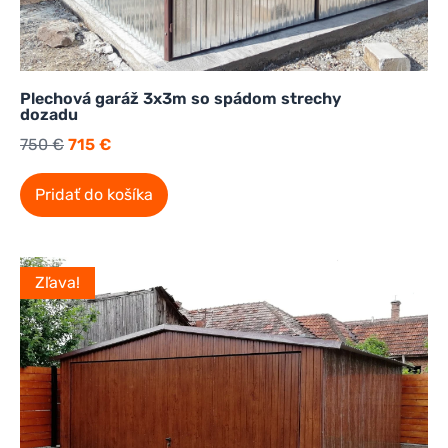
Plechová garáž 3x3m so spádom strechy
dozadu
750
€
715
€
Pridať do košíka
Zľava!