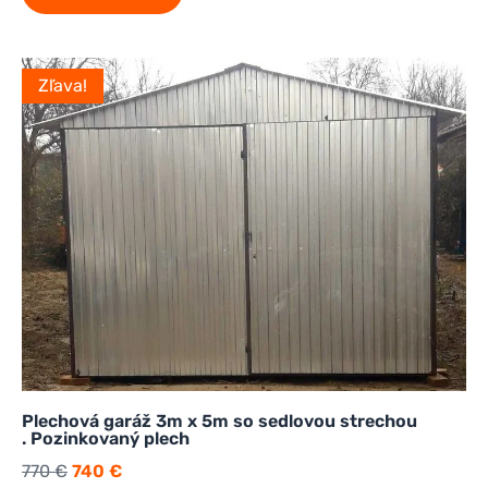
Zľava!
Plechová garáž 3m x 5m so sedlovou strechou
. Pozinkovaný plech
770
€
740
€