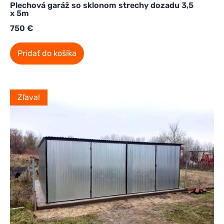
Plechová garáž so sklonom strechy dozadu 3,5
x 5m
750
€
Pridať do košíka
Zľava!