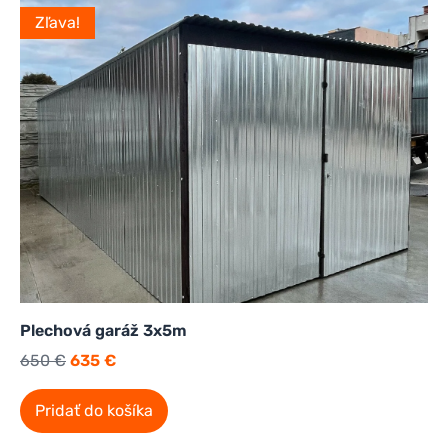
Zľava!
Plechová garáž 3x5m
650
€
635
€
Pridať do košíka