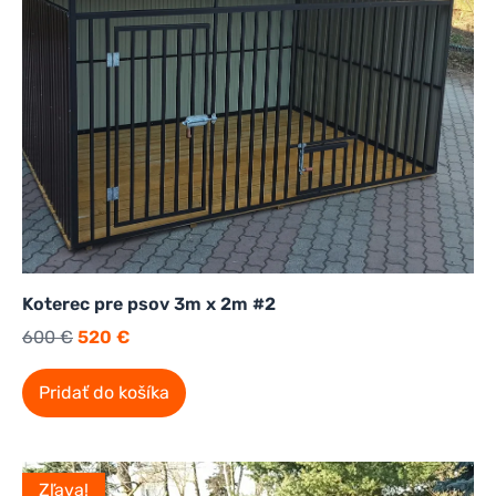
Koterec pre psov 3m x 2m #2
600
€
520
€
Pridať do košíka
Zľava!