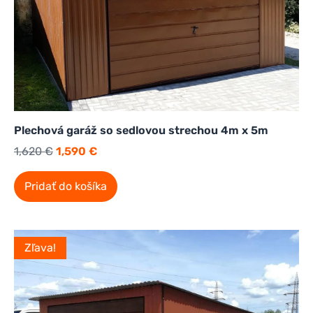
Plechová garáž so sedlovou strechou 4m x 5m
1,620
€
1,590
€
Pridať do košíka
Zľava!