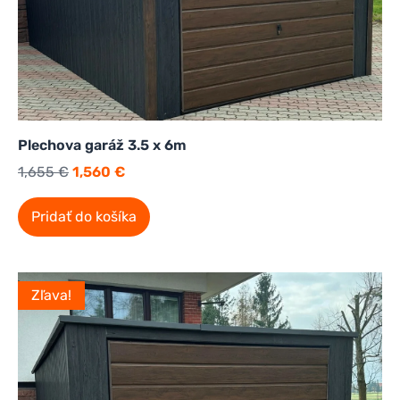
Plechova garáž 3.5 x 6m
1,655
€
1,560
€
Pridať do košíka
Zľava!