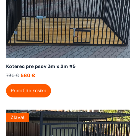
Koterec pre psov 3m x 2m #5
730
€
580
€
Pridať do košíka
Zľava!