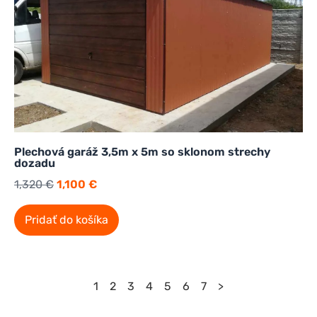
Plechová garáž 3,5m x 5m so sklonom strechy
dozadu
1,320
€
1,100
€
Pridať do košíka
1
2
3
4
5
6
7
>