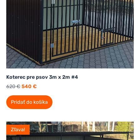
Koterec pre psov 3m x 2m #4
620
€
540
€
Pridať do košíka
Zľava!