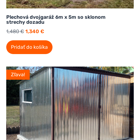
Plechová dvojgaráž 6m x 5m so sklonom
strechy dozadu
1,480
€
1,340
€
Pridať do košíka
Zľava!