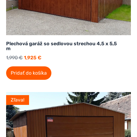
Plechová garáž so sedlovou strechou 4,5 x 5,5
m
1,990
€
1,925
€
Pridať do košíka
Zľava!