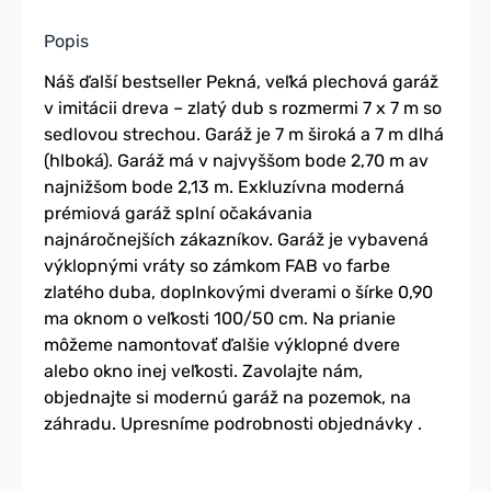
Popis
Náš ďalší bestseller Pekná, veľká plechová garáž
v imitácii dreva – zlatý dub s rozmermi 7 x 7 m so
sedlovou strechou. Garáž je 7 m široká a 7 m dlhá
(hlboká). Garáž má v najvyššom bode 2,70 m av
najnižšom bode 2,13 m. Exkluzívna moderná
prémiová garáž splní očakávania
najnáročnejších zákazníkov. Garáž je vybavená
výklopnými vráty so zámkom FAB vo farbe
zlatého duba, doplnkovými dverami o šírke 0,90
ma oknom o veľkosti 100/50 cm. Na prianie
môžeme namontovať ďalšie výklopné dvere
alebo okno inej veľkosti. Zavolajte nám,
objednajte si modernú garáž na pozemok, na
záhradu. Upresníme podrobnosti objednávky .