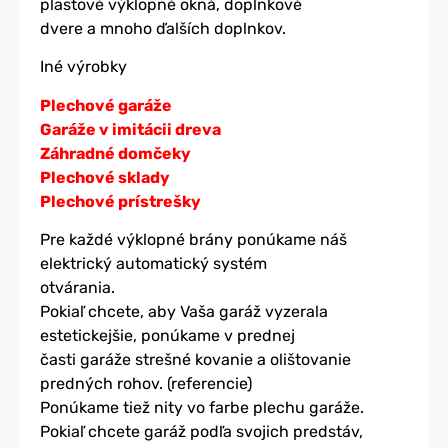
plastové výklopné okná, doplnkové
dvere a mnoho ďalších doplnkov.
Iné výrobky
Plechové garáže
Garáže v imitácii dreva
Záhradné domčeky
Plechové sklady
Plechové prístrešky
Pre každé výklopné brány ponúkame náš
elektrický automatický systém
otvárania.
Pokiaľ chcete, aby Vaša garáž vyzerala
estetickejšie, ponúkame v prednej
časti garáže strešné kovanie a olištovanie
predných rohov. (referencie)
Ponúkame tiež nity vo farbe plechu garáže.
Pokiaľ chcete garáž podľa svojich predstáv,