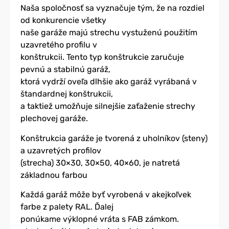
Naša spoločnosť sa vyznačuje tým, že na rozdiel
od konkurencie všetky
naše garáže majú strechu vystuženú použitím
uzavretého profilu v
konštrukcii. Tento typ konštrukcie zaručuje
pevnú a stabilnú garáž,
ktorá vydrží oveľa dlhšie ako garáž vyrábaná v
štandardnej konštrukcii,
a taktiež umožňuje silnejšie zaťaženie strechy
plechovej garáže.
Konštrukcia garáže je tvorená z uholníkov (steny)
a uzavretých profilov
(strecha) 30×30, 30×50, 40×60, je natretá
základnou farbou
Každá garáž môže byť vyrobená v akejkoľvek
farbe z palety RAL. Ďalej
ponúkame výklopné vráta s FAB zámkom.