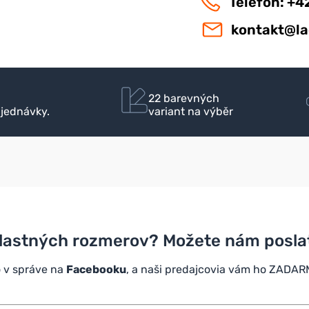
Telefon: +4
kontakt@la
22 barevných
bjednávky.
variant na výběr
lastných rozmerov? Možete nám poslať 
 v správe na
Facebooku
, a naši predajcovia vám ho ZADARM