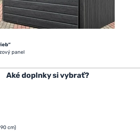
rieb“
ézový panel
Aké doplnky si vybrať?
 90 cm)