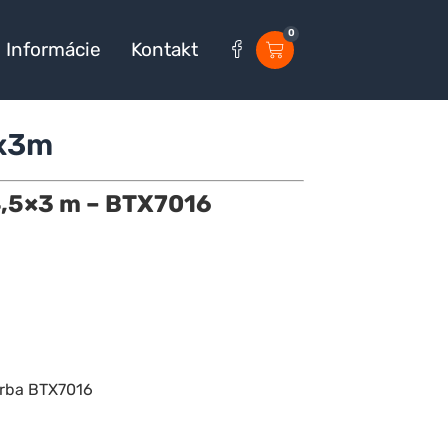
0
Informácie
Kontakt
5x3m
,5×3 m – BTX7016
arba BTX7016