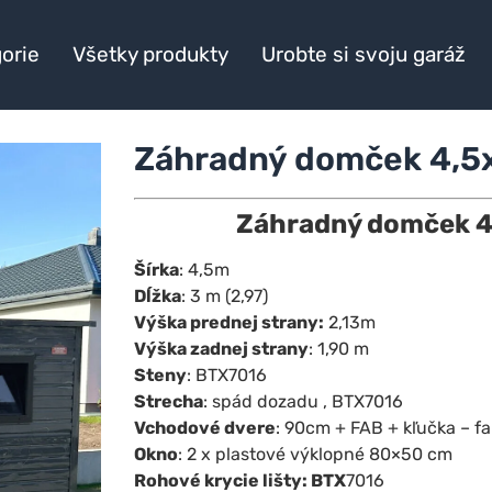
orie
Všetky produkty
Urobte si svoju garáž
Záhradný domček 4,
Záhradný domček 4
Šírka
: 4,5m
Dĺžka
: 3 m (2,97)
Výška prednej strany:
2,13m
Výška zadnej strany
: 1,90 m
Steny
: BTX7016
Strecha
: spád dozadu , BTX7016
Vchodové dvere
: 90cm + FAB + kľučka – f
Okno
: 2 x plastové výklopné 80×50 cm
Rohové krycie lišty: BTX
7016