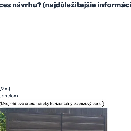
ces návrhu? (najdôležitejšie informáci
,9 m)
 panelom