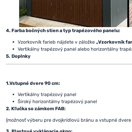
4. Farba bočných stien a typ trapézového panelu:
Vzorkovník farieb nájdete v záložke
„Vzorkovník fa
Vertikálny trapézový panel alebo horizontálny trap
5.
Doplnky
1.Vstupné dvere 90 cm:
Vertikálny trapézový panel
Široký horizontálny trapézový panel
2. Kľučka so zámkom FAB:
(možnosť výberu pre dvojkrídlovú bránu a vstupné dvere
3. Plastové vyklápacie okno: