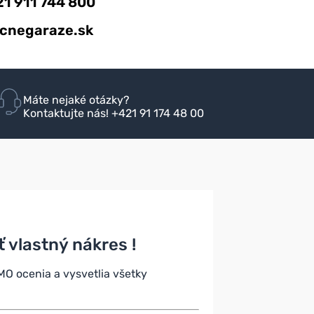
21 911 744 800
cnegaraze.sk
Máte nejaké otázky?
Kontaktujte nás! +421 91 174 48 00
vlastný nákres !
O ocenia a vysvetlia všetky