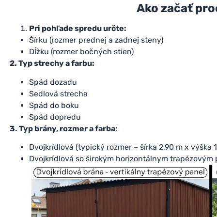
Ako začať pro
Pri pohľade spredu určte:
Šírku (rozmer prednej a zadnej steny)
Dĺžku (rozmer bočných stien)
2. Typ strechy a farbu:
Spád dozadu
Sedlová strecha
Spád do boku
Spád dopredu
3. Typ brány, rozmer a farba:
Dvojkrídlová (typický rozmer – šírka 2,90 m x výška 1
Dvojkrídlová so širokým horizontálnym trapézovým