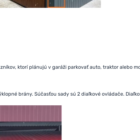
íkov, ktorí plánujú v garáži parkovať auto, traktor alebo mo
klopné brány. Súčasťou sady sú 2 diaľ
kové ovládače. Diaľk