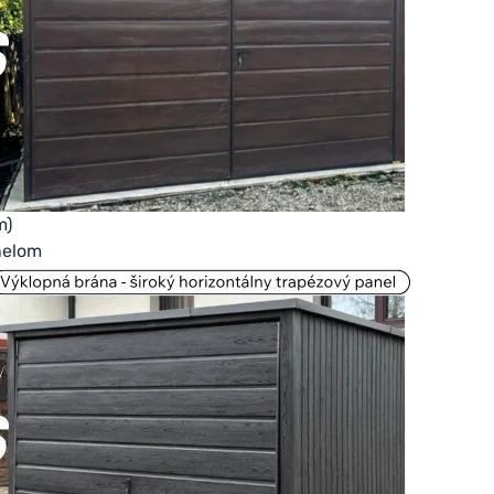
m)
nelom