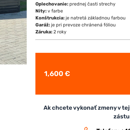
Oplechovanie:
prednej časti strechy
Nity:
v farbe
Konštrukcia:
je natretá základnou farbou
Garáž:
je pri prevoze chránená fóliou
Záruka:
2 roky
1,600
€
Ak chcete vykonať zmeny v tej
zást