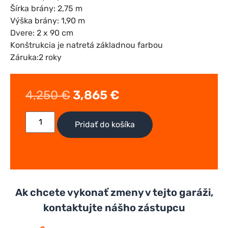
Šírka brány: 2,75 m
Výška brány: 1,90 m
Dvere: 2 x 90 cm
Konštrukcia je natretá základnou farbou
Záruka:2 roky
4,250
€
3,865
€
Pridať do košíka
Ak chcete vykonať zmeny v tejto garáži,
kontaktujte nášho zástupcu