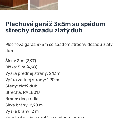
Plechová garáž 3x5m so spádom
strechy dozadu zlatý dub
Plechová garáž 3x5m so spádom strechy dozadu zlatý
dub
Šírka: 3 m (2,97)
Dĺžka: 5 m (4,98)
Výška prednej strany: 2,13m
Výška zadnej strany: 1,90 m
Steny: zlatý dub
Strecha: RAL8017
Brána: dvojkrídla
Šírka brány: 2,90 m
Výška brány: 2 m
Konštrukcia je natretá základnou farbou