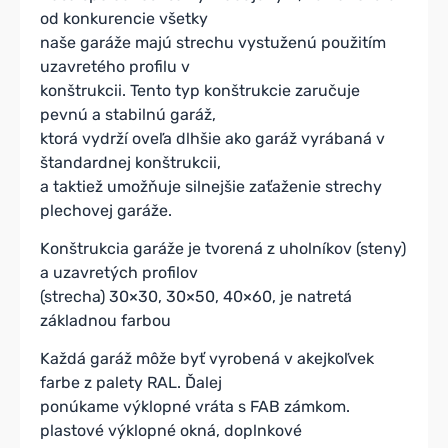
od konkurencie všetky
naše garáže majú strechu vystuženú použitím
uzavretého profilu v
konštrukcii. Tento typ konštrukcie zaručuje
pevnú a stabilnú garáž,
ktorá vydrží oveľa dlhšie ako garáž vyrábaná v
štandardnej konštrukcii,
a taktiež umožňuje silnejšie zaťaženie strechy
plechovej garáže.
Konštrukcia garáže je tvorená z uholníkov (steny)
a uzavretých profilov
(strecha) 30×30, 30×50, 40×60, je natretá
základnou farbou
Každá garáž môže byť vyrobená v akejkoľvek
farbe z palety RAL. Ďalej
ponúkame výklopné vráta s FAB zámkom.
plastové výklopné okná, doplnkové