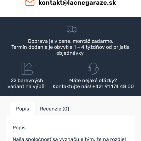
kontakt@lacnegaraze.sk
Doprava je v cene, montáž zadarmo.
Termín dodania je obvykle 1 – 4 týždňov od prijatia
objednávky.
22 barevných
Máte nejaké otázky?
variant na výběr
Kontaktujte nás! +421 91 174 48 00
Popis
Recenzie (0)
Popis
Naša spoločnosť sa vyznačuje tým, že na rozdiel