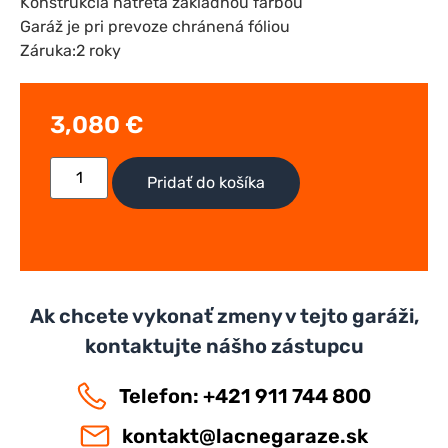
Konštrukcia natretá základnou farbou
Garáž je pri prevoze chránená fóliou
Záruka:2 roky
3,080
€
Pridať do košíka
Ak chcete vykonať zmeny v tejto garáži,
kontaktujte nášho zástupcu
Telefon: +421 911 744 800
kontakt@lacnegaraze.sk