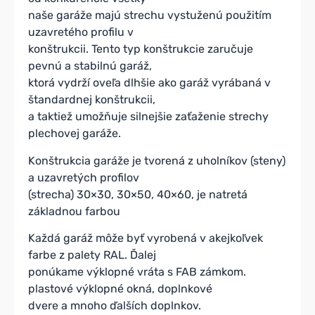
naše garáže majú strechu vystuženú použitím
uzavretého profilu v
konštrukcii. Tento typ konštrukcie zaručuje
pevnú a stabilnú garáž,
ktorá vydrží oveľa dlhšie ako garáž vyrábaná v
štandardnej konštrukcii,
a taktiež umožňuje silnejšie zaťaženie strechy
plechovej garáže.
Konštrukcia garáže je tvorená z uholníkov (steny)
a uzavretých profilov
(strecha) 30×30, 30×50, 40×60, je natretá
základnou farbou
Každá garáž môže byť vyrobená v akejkoľvek
farbe z palety RAL. Ďalej
ponúkame výklopné vráta s FAB zámkom.
plastové výklopné okná, doplnkové
dvere a mnoho ďalších doplnkov.