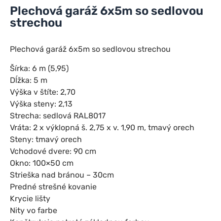
Plechová garáž 6x5m so sedlovou
strechou
Plechová garáž 6x5m so sedlovou strechou
Šírka: 6 m (5,95)
Dĺžka: 5 m
Výška v štíte: 2,70
Výška steny: 2,13
Strecha: sedlová RAL8017
Vráta: 2 x výklopná š. 2,75 x v. 1,90 m, tmavý orech
Steny: tmavý orech
Vchodové dvere: 90 cm
Okno: 100×50 cm
Strieška nad bránou – 30cm
Predné strešné kovanie
Krycie lišty
Nity vo farbe