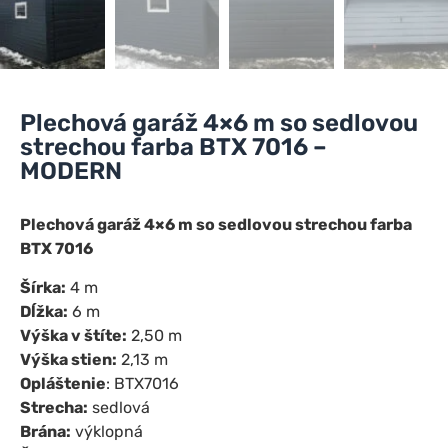
Plechová garáž 4×6 m so sedlovou
strechou farba BTX 7016 –
MODERN
Plechová garáž 4×6 m so sedlovou strechou farba
BTX 7016
Šírka:
4 m
Dĺžka:
6 m
Výška v štíte:
2,50 m
Výška stien:
2,13 m
Opláštenie
: BTX7016
Strecha:
sedlová
Brána:
výklopná