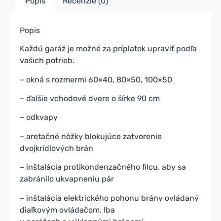
Popis
Recenzie (0)
Popis
Každú garáž je možné za príplatok upraviť podľa
vašich potrieb.
– okná s rozmermi 60×40, 80×50, 100×50
– ďalšie vchodové dvere o šírke 90 cm
– odkvapy
– aretačné nôžky blokujúce zatvorenie
dvojkrídlových brán
– inštalácia protikondenzačného filcu. aby sa
zabránilo ukvapneniu pár
– inštalácia elektrického pohonu brány ovládaný
diaľkovým ovládačom. Iba