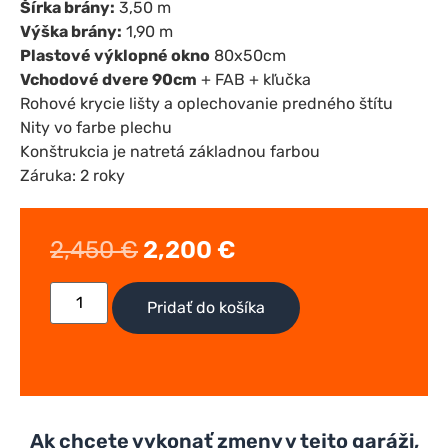
Šírka brány:
3,50 m
Výška brány:
1,90 m
Plastové výklopné okno
80x50cm
Vchodové dvere 90cm
+ FAB + kľučka
Rohové krycie lišty a oplechovanie predného štítu
Nity vo farbe plechu
Konštrukcia je natretá základnou farbou
Záruka: 2 roky
2,450
€
2,200
€
Pridať do košíka
Ak chcete vykonať zmeny v tejto garáži,