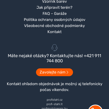
Vzorník barev
Jak připravit terén?
FAQ – Garáže
Politika ochrany osobných údajov
Všeobecné obchodné podmienky
Kontakt
Máte nejaké otázky? Kontaktujte nás! +421 911
744 800
Zavolejte nám
Kontakt ohľadom objednávok je možný aj telefonicky
počas víkendov.
profistahl.cz
profi-stahl.lt
profimobilgarazs.hu