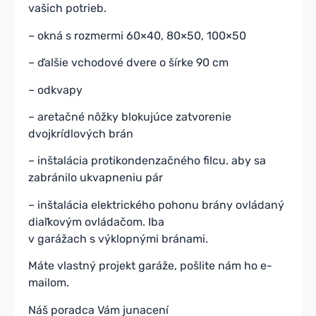
vašich potrieb.
– okná s rozmermi 60×40, 80×50, 100×50
– ďalšie vchodové dvere o šírke 90 cm
– odkvapy
– aretačné nôžky blokujúce zatvorenie
dvojkrídlových brán
– inštalácia protikondenzačného filcu. aby sa
zabránilo ukvapneniu pár
– inštalácia elektrického pohonu brány ovládaný
diaľkovým ovládačom. Iba
v garážach s výklopnými bránami.
Máte vlastný projekt garáže, pošlite nám ho e-
mailom.
Náš poradca Vám junacení