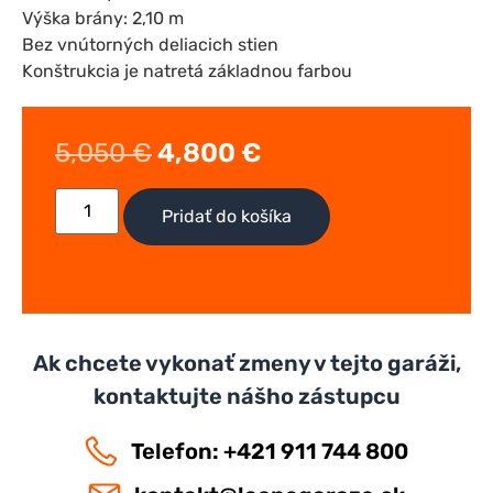
Výška brány: 2,10 m
Bez vnútorných deliacich stien
Konštrukcia je natretá základnou farbou
5,050
€
4,800
€
Pridať do košíka
Ak chcete vykonať zmeny v tejto garáži,
kontaktujte nášho zástupcu
Telefon: +421 911 744 800